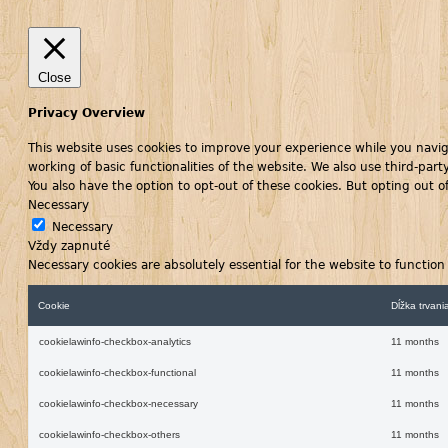
Close
Privacy Overview
This website uses cookies to improve your experience while you naviga
working of basic functionalities of the website. We also use third-pa
You also have the option to opt-out of these cookies. But opting out 
Necessary
Necessary
Vždy zapnuté
Necessary cookies are absolutely essential for the website to function
Cookie
Dĺžka trvani
cookielawinfo-checkbox-analytics
11 months
cookielawinfo-checkbox-functional
11 months
cookielawinfo-checkbox-necessary
11 months
cookielawinfo-checkbox-others
11 months