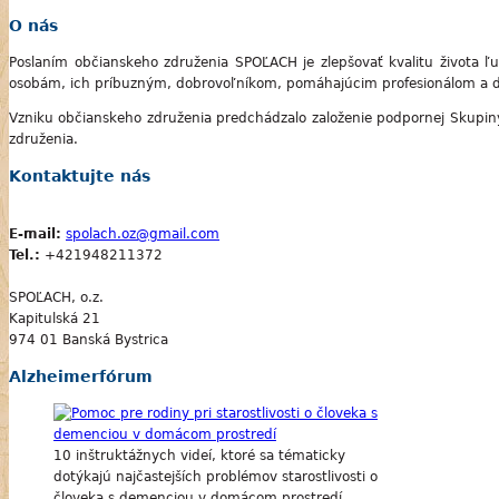
O nás
Poslaním občianskeho združenia SPOĽACH je zlepšovať kvalitu života ľ
osobám, ich príbuzným, dobrovoľníkom, pomáhajúcim profesionálom a 
Vzniku občianskeho združenia predchádzalo založenie podpornej Skupin
združenia.
Kontaktujte nás
E-mail:
spolach.oz@gmail.com
Tel.:
+421948211372
SPOĽACH, o.z.
Kapitulská 21
974 01 Banská Bystrica
Alzheimerfórum
10 inštruktážnych videí, ktoré sa tématicky
dotýkajú najčastejších problémov starostlivosti o
človeka s demenciou v domácom prostredí