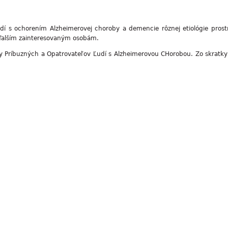
udí s ochorením Alzheimerovej choroby a demencie rôznej etiológie pros
ďalším zainteresovaným osobám.
y Príbuzných a Opatrovateľov Ľudí s Alzheimerovou CHorobou. Zo skratky