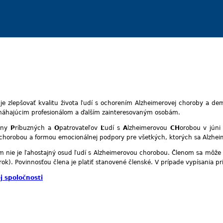
je zlepšovať kvalitu života ľudí s ochorením Alzheimerovej choroby a de
máhajúcim profesionálom a ďalším zainteresovaným osobám.
iny
P
ríbuzných a
O
patrovateľov
Ľ
udí s
A
lzheimerovou
CH
orobou v jún
ou chorobou a formou emocionálnej podpory pre všetkých, ktorých sa Alz
ým nie je ľahostajný osud ľudí s Alzheimerovou chorobou. Členom sa môže 
/rok). Povinnosťou člena je platiť stanovené členské. V prípade vypísania p
j spoločnosti