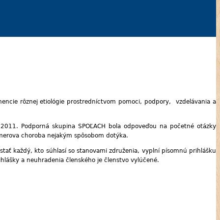
mencie rôznej etiológie prostredníctvom pomoci, podpory, vzdelávania a
i 2011. Podporná skupina SPOĽACH bola odpoveďou na početné otázky
heimerova choroba nejakým spôsobom dotýka.
stať každý, kto súhlasí so stanovami združenia, vyplní písomnú prihlášku
rihlášky a neuhradenia členského je členstvo vylúčené.