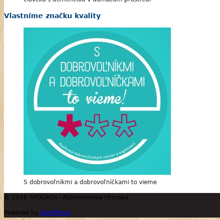
Vlastníme značku kvality
S dobrovoľníkmi a dobrovoľníčkami to vieme
© 2026 SPOĽACH - Alzheimerova choroba
Powered by
WordPress