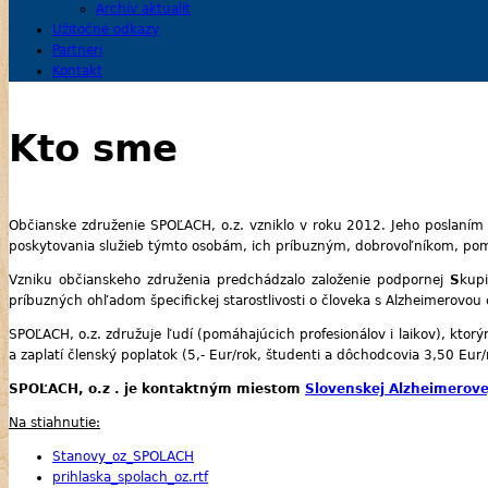
Archív aktualít
Užitočné odkazy
Partneri
Kontakt
Kto sme
Občianske združenie SPOĽACH, o.z. vzniklo v roku 2012. Jeho poslaním 
poskytovania služieb týmto osobám, ich príbuzným, dobrovoľníkom, po
Vzniku občianskeho združenia predchádzalo založenie podpornej
S
kup
príbuzných ohľadom špecifickej starostlivosti o človeka s Alzheimerov
SPOĽACH, o.z. združuje ľudí (pomáhajúcich profesionálov i laikov), ktor
a zaplatí členský poplatok (5,- Eur/rok, študenti a dôchodcovia 3,50 Eur
SPOĽACH, o.z . je kontaktným miestom
Slovenskej Alzheimerove
Na stiahnutie:
Stanovy_oz_SPOLACH
prihlaska_spolach_oz.rtf