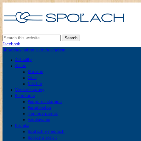
SPOĽACH
Skupina Príbuzných a Opatrovateľov Ľudí s Alzheimerovou Chorobou
Facebook
Show Navigation
Hide Navigation
Aktuality
O nás
Kto sme
Ciele
Náš tím
Výročné správy
Ponúkame
Podporná skupina
Poradenstvo
Tréningy pamäti
Vzdelávanie
Kronika
Spoľach v médiach
Správy z aktivít