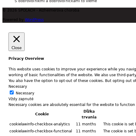
S dobrovoľníkmi a dobrovoľníčkami to vieme
© 2026 SPOĽACH - Alzheimerova choroba
Powered by
WordPress
Close
Privacy Overview
This website uses cookies to improve your experience while you naviga
working of basic functionalities of the website. We also use third-pa
You also have the option to opt-out of these cookies. But opting out 
Necessary
Necessary
Vždy zapnuté
Necessary cookies are absolutely essential for the website to function
Dĺžka
Cookie
trvania
cookielawinfo-checkbox-analytics
11 months
This cookie is set
cookielawinfo-checkbox-functional
11 months
The cookie is set