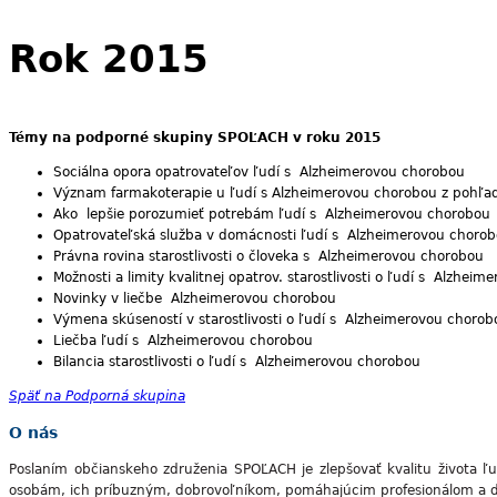
Rok 2015
Témy na podporné skupiny SPOĽACH v roku 2015
Sociálna opora opatrovateľov ľudí s Alzheimerovou chorobou
Význam farmakoterapie u ľudí s Alzheimerovou chorobou z pohľa
Ako lepšie porozumieť potrebám ľudí s Alzheimerovou chorobou
Opatrovateľská služba v domácnosti ľudí s Alzheimerovou choro
Právna rovina starostlivosti o človeka s Alzheimerovou chorobou
Možnosti a limity kvalitnej opatrov. starostlivosti o ľudí s Alzhei
Novinky v liečbe Alzheimerovou chorobou
Výmena skúseností v starostlivosti o ľudí s Alzheimerovou chorob
Liečba ľudí s Alzheimerovou chorobou
Bilancia starostlivosti o ľudí s Alzheimerovou chorobou
Späť na Podporná skupina
O nás
Poslaním občianskeho združenia SPOĽACH je zlepšovať kvalitu života ľ
osobám, ich príbuzným, dobrovoľníkom, pomáhajúcim profesionálom a 