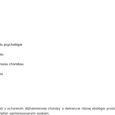
du psychológie
bou
merovou chorobou
ou
udí s ochorením Alzheimerovej choroby a demencie rôznej etiológie pros
ďalším zainteresovaným osobám.