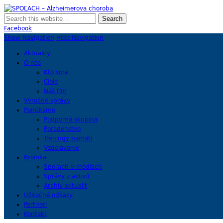
SPOĽACH – Alzheimerova choroba
Skupina Príbuzných a Opatrovateľov Ľudí s Alzheimerovou Chorobou
Facebook
Show Navigation
Hide Navigation
Aktuality
O nás
Kto sme
Ciele
Náš tím
Výročné správy
Ponúkame
Podporná skupina
Poradenstvo
Tréningy pamäti
Vzdelávanie
Kronika
Spoľach v médiach
Správy z aktivít
Archív aktualít
Užitočné odkazy
Partneri
Kontakt