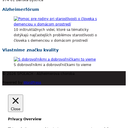
974 01 Banská Bystrica
Alzheimerfórum
10 inštruktážnych videí, ktoré sa tématicky
dotýkajú najčastejších problémov starostlivosti o
človeka s demenciou v domácom prostredí
Vlastníme značku kvality
S dobrovoľníkmi a dobrovoľníčkami to vieme
© 2026 SPOĽACH - Alzheimerova choroba
Powered by
WordPress
Close
Privacy Overview