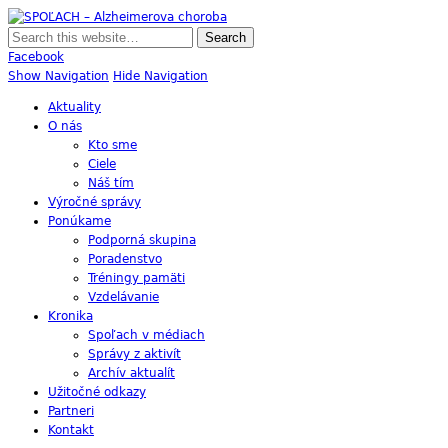
SPOĽACH – Alzheimerova choroba
Skupina Príbuzných a Opatrovateľov Ľudí s Alzheimerovou Chorobou
Facebook
Show Navigation
Hide Navigation
Aktuality
O nás
Kto sme
Ciele
Náš tím
Výročné správy
Ponúkame
Podporná skupina
Poradenstvo
Tréningy pamäti
Vzdelávanie
Kronika
Spoľach v médiach
Správy z aktivít
Archív aktualít
Užitočné odkazy
Partneri
Kontakt