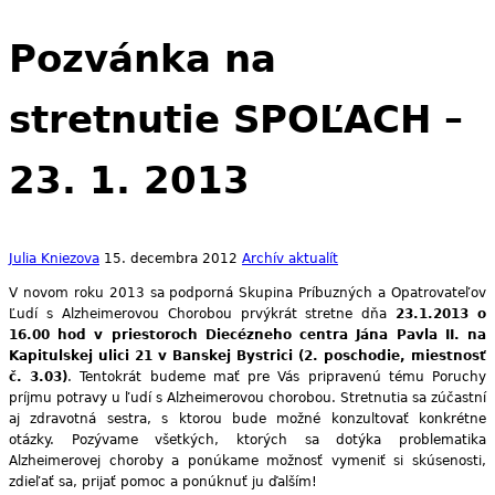
Pozvánka na
stretnutie SPOĽACH –
23. 1. 2013
Julia Kniezova
15. decembra 2012
Archív aktualít
V novom roku 2013 sa podporná Skupina Príbuzných a Opatrovateľov
Ľudí s Alzheimerovou Chorobou prvýkrát stretne dňa
23.1.2013 o
16.00 hod v priestoroch Diecézneho centra Jána Pavla II. na
Kapitulskej ulici 21 v Banskej Bystrici (2. poschodie, miestnosť
č. 3.03)
. Tentokrát budeme mať pre Vás pripravenú tému Poruchy
príjmu potravy u ľudí s Alzheimerovou chorobou. Stretnutia sa zúčastní
aj zdravotná sestra, s ktorou bude možné konzultovať konkrétne
otázky. Pozývame všetkých, ktorých sa dotýka problematika
Alzheimerovej choroby a ponúkame možnosť vymeniť si skúsenosti,
zdieľať sa, prijať pomoc a ponúknuť ju ďalším!