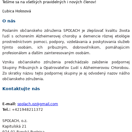
Tešíme sa na všetkých pravidelných i nových členov!
Ľubica Holosová
O nás
Poslaním občianskeho združenia SPOĽACH je zlepšovať kvalitu života
ľudí s ochorením Alzheimerovej choroby a demencie rôznej etiológie
prostredníctvom pomoci, podpory, vzdelávania a poskytovania služieb
týmto osobám, ich príbuzným, dobrovoľníkom, pomáhajúcim
profesionálom a ďalším zainteresovaným osobám.
Vzniku občianskeho združenia predchádzalo založenie podpornej
Skupiny Príbuzných a Opatrovateľov Ľudí s Alzheimerovou CHorobou.
Zo skratky názvu tejto podpornej skupiny je aj odvodený nazov nášho
občianskeho združenia.
Kontaktujte nás
E-mail:
spolach.oz@gmail.com
Tel.:
+421948211372
SPOĽACH, o.z.
Kapitulská 21