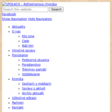
SPOĽACH – Alzheimerova choroba
Skupina Príbuzných a Opatrovateľov Ľudí s Alzheimerovou Chorobou
Facebook
Show Navigation
Hide Navigation
Aktuality
O nás
Kto sme
Ciele
Náš tím
Výročné správy
Ponúkame
Podporná skupina
Poradenstvo
Tréningy pamäti
Vzdelávanie
Kronika
Spoľach v médiach
Správy z aktivít
Archív aktualít
Užitočné odkazy
Partneri
Kontakt