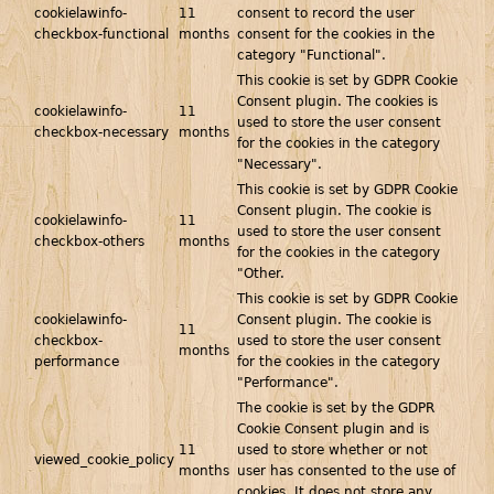
cookielawinfo-
11
consent to record the user
checkbox-functional
months
consent for the cookies in the
category "Functional".
This cookie is set by GDPR Cookie
Consent plugin. The cookies is
cookielawinfo-
11
used to store the user consent
checkbox-necessary
months
for the cookies in the category
"Necessary".
This cookie is set by GDPR Cookie
Consent plugin. The cookie is
cookielawinfo-
11
used to store the user consent
checkbox-others
months
for the cookies in the category
"Other.
This cookie is set by GDPR Cookie
cookielawinfo-
Consent plugin. The cookie is
11
checkbox-
used to store the user consent
months
performance
for the cookies in the category
"Performance".
The cookie is set by the GDPR
Cookie Consent plugin and is
11
used to store whether or not
viewed_cookie_policy
months
user has consented to the use of
cookies. It does not store any