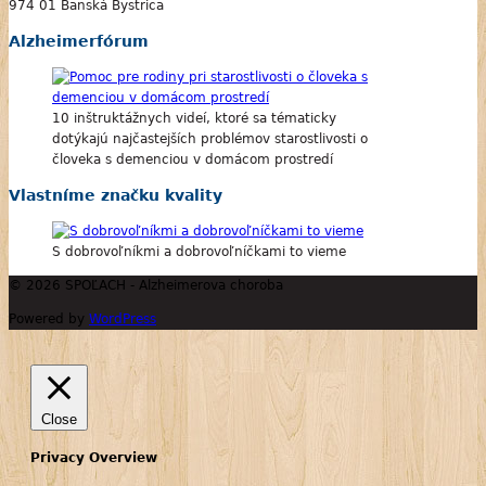
974 01 Banská Bystrica
Alzheimerfórum
10 inštruktážnych videí, ktoré sa tématicky
dotýkajú najčastejších problémov starostlivosti o
človeka s demenciou v domácom prostredí
Vlastníme značku kvality
S dobrovoľníkmi a dobrovoľníčkami to vieme
© 2026 SPOĽACH - Alzheimerova choroba
Powered by
WordPress
Close
Privacy Overview