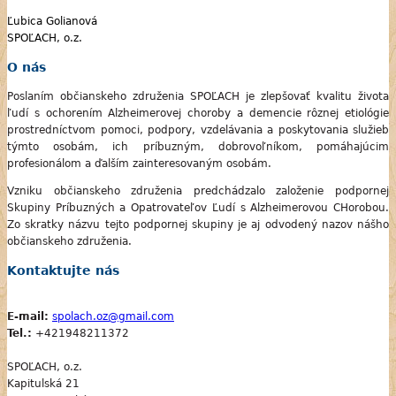
Ľubica Golianová
SPOĽACH, o.z.
O nás
Poslaním občianskeho združenia SPOĽACH je zlepšovať kvalitu života
ľudí s ochorením Alzheimerovej choroby a demencie rôznej etiológie
prostredníctvom pomoci, podpory, vzdelávania a poskytovania služieb
týmto osobám, ich príbuzným, dobrovoľníkom, pomáhajúcim
profesionálom a ďalším zainteresovaným osobám.
Vzniku občianskeho združenia predchádzalo založenie podpornej
Skupiny Príbuzných a Opatrovateľov Ľudí s Alzheimerovou CHorobou.
Zo skratky názvu tejto podpornej skupiny je aj odvodený nazov nášho
občianskeho združenia.
Kontaktujte nás
E-mail:
spolach.oz@gmail.com
Tel.:
+421948211372
SPOĽACH, o.z.
Kapitulská 21