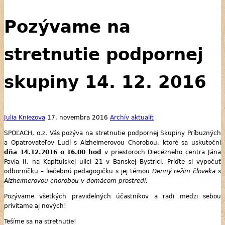
Pozývame na
stretnutie podpornej
skupiny 14. 12. 2016
Julia Kniezova
17. novembra 2016
Archív aktualít
SPOĽACH, o.z. Vás pozýva na stretnutie podpornej Skupiny Príbuzných
a Opatrovateľov Ľudí s Alzheimerovou Chorobou, ktoré sa uskutoční
dňa 14.12.2016 o 16.00 hod
v priestoroch Diecézneho centra Jána
Pavla II. na Kapitulskej ulici 21 v Banskej Bystrici. Príďte si vypočuť
odborníčku – liečebnú pedagogičku s jej témou
Denný režim človeka s
Alzheimerovou chorobou v domácom prostredí.
Pozývame všetkých pravidelných účastníkov a radi medzi sebou
privítame aj nových!
Tešíme sa na stretnutie!