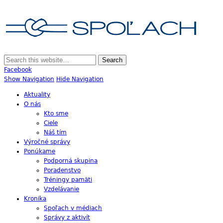
SPOĽAC
Alzheim
chorob
Skupina Príbuzných a Opatrovateľov Ľudí s Alzheimerovou Chorobou
Facebook
Show Navigation
Hide Navigation
Aktuality
O nás
Kto sme
Ciele
Náš tím
Výročné správy
Ponúkame
Podporná skupina
Poradenstvo
Tréningy pamäti
Vzdelávanie
Kronika
Spoľach v médiach
Správy z aktivít