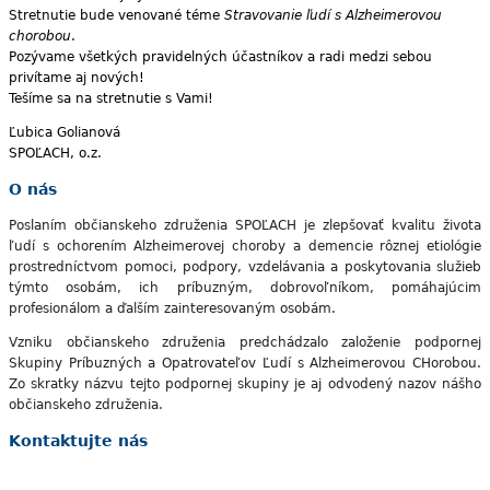
Stretnutie bude venované téme
Stravovanie ľudí s Alzheimerovou
chorobou
.
Pozývame všetkých pravidelných účastníkov a radi medzi sebou
privítame aj nových!
Tešíme sa na stretnutie s Vami!
Ľubica Golianová
SPOĽACH, o.z.
O nás
Poslaním občianskeho združenia SPOĽACH je zlepšovať kvalitu života
ľudí s ochorením Alzheimerovej choroby a demencie rôznej etiológie
prostredníctvom pomoci, podpory, vzdelávania a poskytovania služieb
týmto osobám, ich príbuzným, dobrovoľníkom, pomáhajúcim
profesionálom a ďalším zainteresovaným osobám.
Vzniku občianskeho združenia predchádzalo založenie podpornej
Skupiny Príbuzných a Opatrovateľov Ľudí s Alzheimerovou CHorobou.
Zo skratky názvu tejto podpornej skupiny je aj odvodený nazov nášho
občianskeho združenia.
Kontaktujte nás