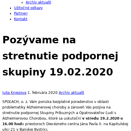
Archív aktualít
Užitočné odkazy
Partneri
Kontakt
Pozývame na
stretnutie podpornej
skupiny 19.02.2020
Julia Kniezova
1. februára 2020
Archív aktualít
SPOĽACH, o. z. Vám ponúka bezplatné poradenstvo v oblasti
problematiky Alzheimerovej choroby a zároveň Vás pozýva na
stretnutie podpornej Skupiny Príbuzných a Opatrovateľov Ľudí s
Alzheimerovou Chorobou, ktoré sa uskutoční
v stredu 19.2.2020 o
16.00 hod
v priestoroch Diecézneho centra Jána Pavla II. na Kapitulskej
ulici 21 v Banskej Bystrici.