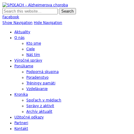
SPOĽACH – Alzheimerova choroba
Skupina Príbuzných a Opatrovateľov Ľudí s Alzheimerovou Chorobou
Facebook
Show Navigation
Hide Navigation
Aktuality
O nás
Kto sme
Ciele
Náš tím
Výročné správy
Ponúkame
Podporná skupina
Poradenstvo
Tréningy pamäti
Vzdelávanie
Kronika
Spoľach v médiach
Správy z aktivít
Archív aktualít
Užitočné odkazy
Partneri
Kontakt