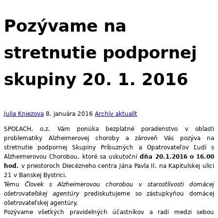
Pozývame na
stretnutie podpornej
skupiny 20. 1. 2016
Julia Kniezova
8. januára 2016
Archív aktualít
SPOĽACH, o.z. Vám ponúka bezplatné poradenstvo v oblasti
problematiky Alzheimerovej choroby a zároveň Vás pozýva na
stretnutie podpornej Skupiny Príbuzných a Opatrovateľov Ľudí s
Alzheimerovou Chorobou, ktoré sa uskutoční
dňa 20.1.2016 o 16.00
hod.
v priestoroch Diecézneho centra Jána Pavla II. na Kapitulskej ulici
21 v Banskej Bystrici.
Tému
Človek s Alzheimerovou chorobou v starostlivosti domácej
ošetrovateľskej agentúry
prediskutujeme so zástupkyňou domácej
ošetrovateľskej agentúry.
Pozývame všetkých pravidelných účastníkov a radi medzi sebou