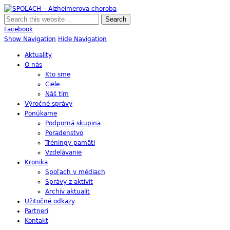
SPOĽACH – Alzheimerova choroba
Skupina Príbuzných a Opatrovateľov Ľudí s Alzheimerovou Chorobou
Facebook
Show Navigation
Hide Navigation
Aktuality
O nás
Kto sme
Ciele
Náš tím
Výročné správy
Ponúkame
Podporná skupina
Poradenstvo
Tréningy pamäti
Vzdelávanie
Kronika
Spoľach v médiach
Správy z aktivít
Archív aktualít
Užitočné odkazy
Partneri
Kontakt