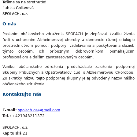
Tešíme sa na stretnutie!
Ľubica Golianová
SPOĽACH, o.z.
O nás
Poslaním občianskeho združenia SPOĽACH je zlepšovať kvalitu života
ľudí s ochorením Alzheimerovej choroby a demencie rôznej etiológie
prostredníctvom pomoci, podpory, vzdelávania a poskytovania služieb
týmto osobám, ich príbuzným, dobrovoľníkom, pomáhajúcim
profesionálom a ďalším zainteresovaným osobám.
Vzniku občianskeho združenia predchádzalo založenie podpornej
Skupiny Príbuzných a Opatrovateľov Ľudí s Alzheimerovou CHorobou.
Zo skratky názvu tejto podpornej skupiny je aj odvodený nazov nášho
občianskeho združenia.
Kontaktujte nás
E-mail:
spolach.oz@gmail.com
Tel.:
+421948211372
SPOĽACH, o.z.
Kapitulská 21