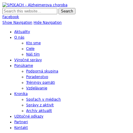
SPOĽACH – Alzheimerova choroba
Skupina Príbuzných a Opatrovateľov Ľudí s Alzheimerovou Chorobou
Facebook
Show Navigation
Hide Navigation
Aktuality
O nás
Kto sme
Ciele
Náš tím
Výročné správy
Ponúkame
Podporná skupina
Poradenstvo
Tréningy pamäti
Vzdelávanie
Kronika
Spoľach v médiach
Správy z aktivít
Archív aktualít
Užitočné odkazy
Partneri
Kontakt