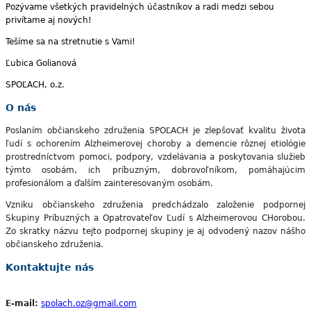
Pozývame všetkých pravidelných účastníkov a radi medzi sebou
privítame aj nových!
Tešíme sa na stretnutie s Vami!
Ľubica Golianová
SPOĽACH, o.z.
O nás
Poslaním občianskeho združenia SPOĽACH je zlepšovať kvalitu života
ľudí s ochorením Alzheimerovej choroby a demencie rôznej etiológie
prostredníctvom pomoci, podpory, vzdelávania a poskytovania služieb
týmto osobám, ich príbuzným, dobrovoľníkom, pomáhajúcim
profesionálom a ďalším zainteresovaným osobám.
Vzniku občianskeho združenia predchádzalo založenie podpornej
Skupiny Príbuzných a Opatrovateľov Ľudí s Alzheimerovou CHorobou.
Zo skratky názvu tejto podpornej skupiny je aj odvodený nazov nášho
občianskeho združenia.
Kontaktujte nás
E-mail:
spolach.oz@gmail.com