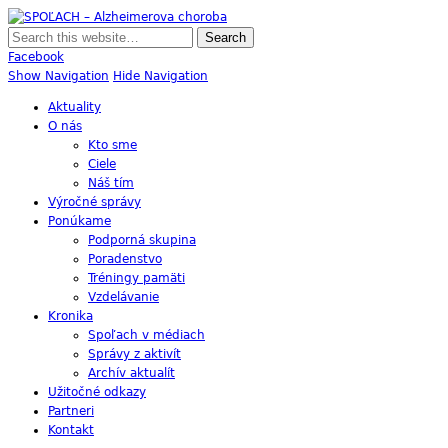
SPOĽACH – Alzheimerova choroba
Skupina Príbuzných a Opatrovateľov Ľudí s Alzheimerovou Chorobou
Facebook
Show Navigation
Hide Navigation
Aktuality
O nás
Kto sme
Ciele
Náš tím
Výročné správy
Ponúkame
Podporná skupina
Poradenstvo
Tréningy pamäti
Vzdelávanie
Kronika
Spoľach v médiach
Správy z aktivít
Archív aktualít
Užitočné odkazy
Partneri
Kontakt