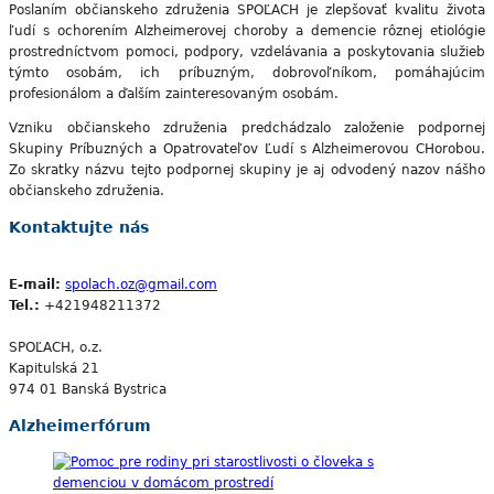
Poslaním občianskeho združenia SPOĽACH je zlepšovať kvalitu života
ľudí s ochorením Alzheimerovej choroby a demencie rôznej etiológie
prostredníctvom pomoci, podpory, vzdelávania a poskytovania služieb
týmto osobám, ich príbuzným, dobrovoľníkom, pomáhajúcim
profesionálom a ďalším zainteresovaným osobám.
Vzniku občianskeho združenia predchádzalo založenie podpornej
Skupiny Príbuzných a Opatrovateľov Ľudí s Alzheimerovou CHorobou.
Zo skratky názvu tejto podpornej skupiny je aj odvodený nazov nášho
občianskeho združenia.
Kontaktujte nás
E-mail:
spolach.oz@gmail.com
Tel.:
+421948211372
SPOĽACH, o.z.
Kapitulská 21
974 01 Banská Bystrica
Alzheimerfórum