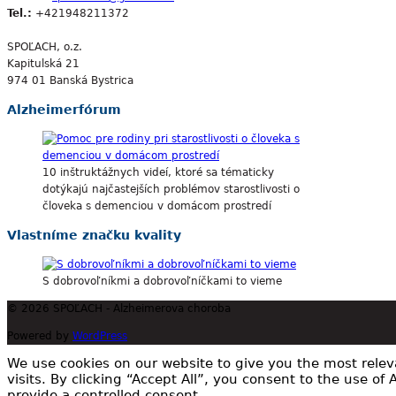
Tel.:
+421948211372
SPOĽACH, o.z.
Kapitulská 21
974 01 Banská Bystrica
Alzheimerfórum
10 inštruktážnych videí, ktoré sa tématicky
dotýkajú najčastejších problémov starostlivosti o
človeka s demenciou v domácom prostredí
Vlastníme značku kvality
S dobrovoľníkmi a dobrovoľníčkami to vieme
© 2026 SPOĽACH - Alzheimerova choroba
Powered by
WordPress
We use cookies on our website to give you the most rele
visits. By clicking “Accept All”, you consent to the use of
provide a controlled consent.