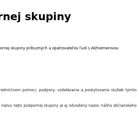
rnej skupiny
rnej skupiny príbuzných a opatrovateľov ľudí s Alzheimerovou
tredníctvom pomoci, podpory, vzdelávania a poskytovania služieb týmto
 názvu tejto podpornej skupiny je aj odvodený nazov nášho občianskeho