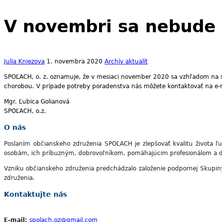
V novembri sa nebude 
Julia Kniezova
1. novembra 2020
Archív aktualít
SPOĽACH, o. z. oznamuje, že v mesiaci november 2020 sa vzhľadom na s
chorobou. V prípade potreby poradenstva nás môžete kontaktovať na e-
Mgr. Ľubica Golianová
SPOĽACH, o.z.
O nás
Poslaním občianskeho združenia SPOĽACH je zlepšovať kvalitu života ľ
osobám, ich príbuzným, dobrovoľníkom, pomáhajúcim profesionálom a 
Vzniku občianskeho združenia predchádzalo založenie podpornej Skupin
združenia.
Kontaktujte nás
E-mail:
spolach.oz@gmail.com