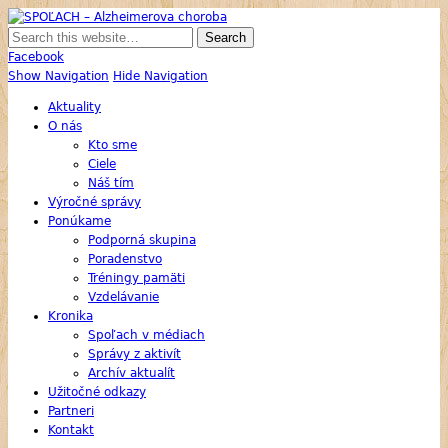
SPOĽACH – Alzheimerova choroba
Skupina Príbuzných a Opatrovateľov Ľudí s Alzheimerovou Chorobou
Facebook
Show Navigation
Hide Navigation
Aktuality
O nás
Kto sme
Ciele
Náš tím
Výročné správy
Ponúkame
Podporná skupina
Poradenstvo
Tréningy pamäti
Vzdelávanie
Kronika
Spoľach v médiach
Správy z aktivít
Archív aktualít
Užitočné odkazy
Partneri
Kontakt