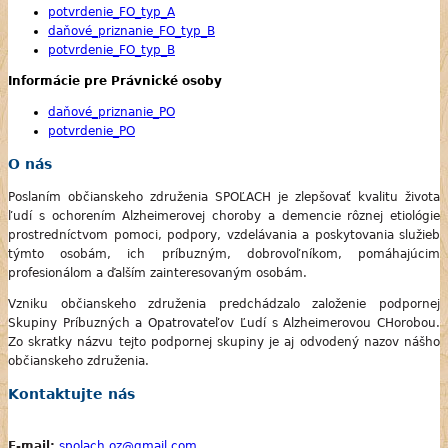
potvrdenie_FO_typ_A
daňové_priznanie_FO_typ_B
potvrdenie_FO_typ_B
Informácie pre Právnické osoby
daňové_priznanie_PO
potvrdenie_PO
O nás
Poslaním občianskeho združenia SPOĽACH je zlepšovať kvalitu života
ľudí s ochorením Alzheimerovej choroby a demencie rôznej etiológie
prostredníctvom pomoci, podpory, vzdelávania a poskytovania služieb
týmto osobám, ich príbuzným, dobrovoľníkom, pomáhajúcim
profesionálom a ďalším zainteresovaným osobám.
Vzniku občianskeho združenia predchádzalo založenie podpornej
Skupiny Príbuzných a Opatrovateľov Ľudí s Alzheimerovou CHorobou.
Zo skratky názvu tejto podpornej skupiny je aj odvodený nazov nášho
občianskeho združenia.
Kontaktujte nás
E-mail:
spolach.oz@gmail.com