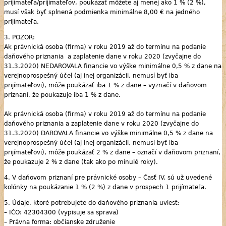
prijímateľa/prijímateľov, poukázať môžete aj menej ako 1 % (2 %),
musí však byť splnená podmienka minimálne 8,00 € na jedného
prijímateľa.
3. POZOR:
Ak právnická osoba (firma) v roku 2019 až do termínu na podanie
daňového priznania a zaplatenie dane v roku 2020 (zvyčajne do
31.3.2020) NEDAROVALA financie vo výške minimálne 0,5 % z dane na
verejnoprospešný účel (aj inej organizácii, nemusí byť iba
prijímateľovi), môže poukázať iba 1 % z dane – vyznačí v daňovom
priznaní, že poukazuje iba 1 % z dane.
Ak právnická osoba (firma) v roku 2019 až do termínu na podanie
daňového priznania a zaplatenie dane v roku 2020 (zvyčajne do
31.3.2020) DAROVALA financie vo výške minimálne 0,5 % z dane na
verejnoprospešný účel (aj inej organizácii, nemusí byť iba
prijímateľovi), môže poukázať 2 % z dane – označí v daňovom priznaní,
že poukazuje 2 % z dane (tak ako po minulé roky).
4. V daňovom priznaní pre právnické osoby – Časť IV. sú už uvedené
kolónky na poukázanie 1 % (2 %) z dane v prospech 1 prijímateľa.
5. Údaje, ktoré potrebujete do daňového priznania uviesť:
– IČO: 42304300 (vypisuje sa sprava)
– Právna forma: občianske združenie