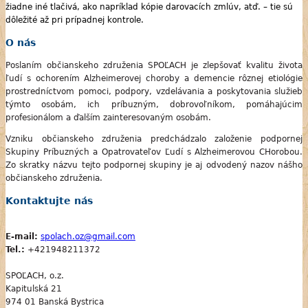
žiadne iné tlačivá, ako napríklad kópie darovacích zmlúv, atď. – tie sú
dôležité až pri prípadnej kontrole.
O nás
Poslaním občianskeho združenia SPOĽACH je zlepšovať kvalitu života
ľudí s ochorením Alzheimerovej choroby a demencie rôznej etiológie
prostredníctvom pomoci, podpory, vzdelávania a poskytovania služieb
týmto osobám, ich príbuzným, dobrovoľníkom, pomáhajúcim
profesionálom a ďalším zainteresovaným osobám.
Vzniku občianskeho združenia predchádzalo založenie podpornej
Skupiny Príbuzných a Opatrovateľov Ľudí s Alzheimerovou CHorobou.
Zo skratky názvu tejto podpornej skupiny je aj odvodený nazov nášho
občianskeho združenia.
Kontaktujte nás
E-mail:
spolach.oz@gmail.com
Tel.:
+421948211372
SPOĽACH, o.z.
Kapitulská 21
974 01 Banská Bystrica