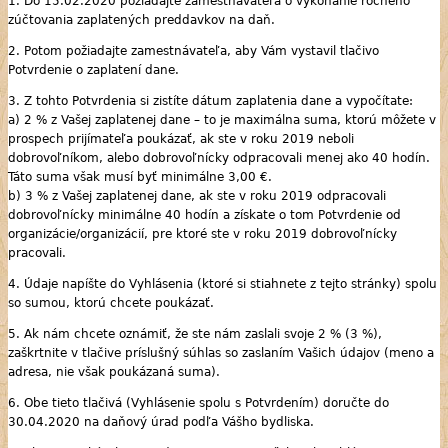
1. Do 15.02.2020 požiadajte zamestnávateľa o vykonanie ročného
zúčtovania zaplatených preddavkov na daň.
2. Potom požiadajte zamestnávateľa, aby Vám vystavil tlačivo
Potvrdenie o zaplatení dane.
3. Z tohto Potvrdenia si zistíte dátum zaplatenia dane a vypočítate:
a) 2 % z Vašej zaplatenej dane – to je maximálna suma, ktorú môžete v
prospech prijímateľa poukázať, ak ste v roku 2019 neboli
dobrovoľníkom, alebo dobrovoľnícky odpracovali menej ako 40 hodín.
Táto suma však musí byť minimálne 3,00 €.
b) 3 % z Vašej zaplatenej dane, ak ste v roku 2019 odpracovali
dobrovoľnícky minimálne 40 hodín a získate o tom Potvrdenie od
organizácie/organizácií, pre ktoré ste v roku 2019 dobrovoľnícky
pracovali.
4. Údaje napíšte do Vyhlásenia (ktoré si stiahnete z tejto stránky) spolu
so sumou, ktorú chcete poukázať.
5. Ak nám chcete oznámiť, že ste nám zaslali svoje 2 % (3 %),
zaškrtnite v tlačive príslušný súhlas so zaslaním Vašich údajov (meno a
adresa, nie však poukázaná suma).
6. Obe tieto tlačivá (Vyhlásenie spolu s Potvrdením) doručte do
30.04.2020 na daňový úrad podľa Vášho bydliska.