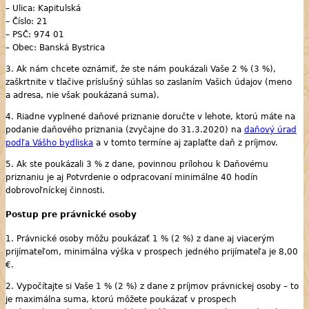
– Ulica: Kapitulská
– Číslo: 21
– PSČ: 974 01
– Obec: Banská Bystrica
3. Ak nám chcete oznámiť, že ste nám poukázali Vaše 2 % (3 %),
zaškrtnite v tlačive príslušný súhlas so zaslaním Vašich údajov (meno
a adresa, nie však poukázaná suma).
4. Riadne vyplnené daňové priznanie doručte v lehote, ktorú máte na
podanie daňového priznania (zvyčajne do 31.3.2020) na
daňový úrad
podľa Vášho bydliska
a v tomto termíne aj zaplaťte daň z príjmov.
5. Ak ste poukázali 3 % z dane, povinnou prílohou k Daňovému
priznaniu je aj Potvrdenie o odpracovaní minimálne 40 hodín
dobrovoľníckej činnosti.
Postup pre právnické osoby
1. Právnické osoby môžu poukázať 1 % (2 %) z dane aj viacerým
prijímateľom, minimálna výška v prospech jedného prijímateľa je 8,00
€.
2. Vypočítajte si Vaše 1 % (2 %) z dane z príjmov právnickej osoby – to
je maximálna suma, ktorú môžete poukázať v prospech