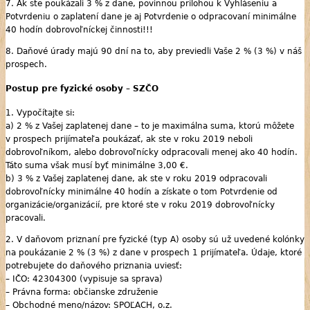
7. Ak ste poukázali 3 % z dane, povinnou prílohou k Vyhláseniu a
Potvrdeniu o zaplatení dane je aj Potvrdenie o odpracovaní minimálne
40 hodín dobrovoľníckej činnosti!!!
8. Daňové úrady majú 90 dní na to, aby previedli Vaše 2 % (3 %) v náš
prospech.
Postup pre fyzické osoby – SZČO
1. Vypočítajte si:
a) 2 % z Vašej zaplatenej dane – to je maximálna suma, ktorú môžete
v prospech prijímateľa poukázať, ak ste v roku 2019 neboli
dobrovoľníkom, alebo dobrovoľnícky odpracovali menej ako 40 hodín.
Táto suma však musí byť minimálne 3,00 €.
b) 3 % z Vašej zaplatenej dane, ak ste v roku 2019 odpracovali
dobrovoľnícky minimálne 40 hodín a získate o tom Potvrdenie od
organizácie/organizácií, pre ktoré ste v roku 2019 dobrovoľnícky
pracovali.
2. V daňovom priznaní pre fyzické (typ A) osoby sú už uvedené kolónky
na poukázanie 2 % (3 %) z dane v prospech 1 prijímateľa. Údaje, ktoré
potrebujete do daňového priznania uviesť:
– IČO: 42304300 (vypisuje sa sprava)
– Právna forma: občianske združenie
– Obchodné meno/názov: SPOĽACH, o.z.