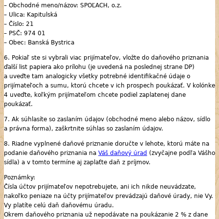
– Obchodné meno/názov: SPOĽACH, o.z.
– Ulica: Kapitulská
– Číslo: 21
– PSČ: 974 01
– Obec: Banská Bystrica
6. Pokiaľ ste si vybrali viac prijímateľov, vložte do daňového priznania
ďalší list papiera ako prílohu (je uvedená na poslednej strane DP)
a uveďte tam analogicky všetky potrebné identifikačné údaje o
prijímateľoch a sumu, ktorú chcete v ich prospech poukázať. V kolónke
4 uveďte, koľkým prijímateľom chcete podiel zaplatenej dane
poukázať.
7. Ak súhlasíte so zaslaním údajov (obchodné meno alebo názov, sídlo
a právna forma), zaškrtnite súhlas so zaslaním údajov.
8. Riadne vyplnené daňové priznanie doručte v lehote, ktorú máte na
podanie daňového priznania na
Váš daňový úrad
(zvyčajne podľa Vášho
sídla) a v tomto termíne aj zaplaťte daň z príjmov.
Poznámky:
Čísla účtov prijímateľov nepotrebujete, ani ich nikde neuvádzate,
nakoľko peniaze na účty prijímateľov prevádzajú daňové úrady, nie Vy.
Vy platíte celú daň daňovému úradu.
Okrem daňového priznania už nepodávate na poukázanie 2 % z dane