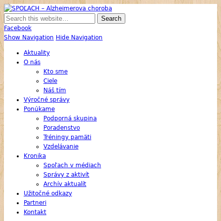
SPOĽACH – Alzheimerova choroba
Skupina Príbuzných a Opatrovateľov Ľudí s Alzheimerovou Chorobou
Facebook
Show Navigation
Hide Navigation
Aktuality
O nás
Kto sme
Ciele
Náš tím
Výročné správy
Ponúkame
Podporná skupina
Poradenstvo
Tréningy pamäti
Vzdelávanie
Kronika
Spoľach v médiach
Správy z aktivít
Archív aktualít
Užitočné odkazy
Partneri
Kontakt