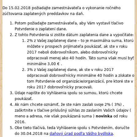
Do 15.02.2018 požiadajte zamestnávateľa o vykonanie ročného
zúčtovania zaplatených preddavkov na daň.
Potom požiadajte zamestnávateľa, aby Vám vystavil tlačivo
Potvrdenie o zaplatení dane.
Z tohto Potvrdenia si zistíte dátum zaplatenia dane a vypočítate:
2% z Vašej zaplatenej dane – to je maximálna suma, ktorú
môžete v prospech prijímateľa poukázať, ak ste v roku
2017 neboli dobrovoľníkom, alebo dobrovoľnícky
odpracovali menej ako 40 hodín. Táto suma však musí byť
minimálne 3,00 € .
3% z Vašej zaplatenej dane, ak ste v roku 2017
odpracovali dobrovoľnícky minimálne 40 hodín a získate o
tom Potvrdenie od organizácie/organizácií, pre ktoré ste v
roku 2017 dobrovoľnícky pracovali.
Údaje napíšte do Vyhlásenia spolu so sumou, ktorú chcete
poukázať.
Ak nám chcete oznámiť, že ste nám zaslali svoje 2% ( 3%) ,
zaškrtnite v tlačive príslušný súhlas zo zaslaním Vašich údajov (
meno a adresa, nie však poukázaná suma )
novinka
od roku
2016.
Obe tieto tlačivá, teda Vyhlásenie spolu s Potvrdením, doručte
do 30.04.2018 na
daňový úrad podľa Vášho bydliska
.