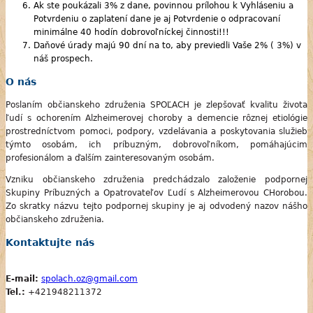
Ak ste poukázali 3% z dane, povinnou prílohou k Vyhláseniu a
Potvrdeniu o zaplatení dane je aj Potvrdenie o odpracovaní
minimálne 40 hodín dobrovoľníckej činnosti!!!
Daňové úrady majú 90 dní na to, aby previedli Vaše 2% ( 3%) v
náš prospech.
O nás
Poslaním občianskeho združenia SPOĽACH je zlepšovať kvalitu života
ľudí s ochorením Alzheimerovej choroby a demencie rôznej etiológie
prostredníctvom pomoci, podpory, vzdelávania a poskytovania služieb
týmto osobám, ich príbuzným, dobrovoľníkom, pomáhajúcim
profesionálom a ďalším zainteresovaným osobám.
Vzniku občianskeho združenia predchádzalo založenie podpornej
Skupiny Príbuzných a Opatrovateľov Ľudí s Alzheimerovou CHorobou.
Zo skratky názvu tejto podpornej skupiny je aj odvodený nazov nášho
občianskeho združenia.
Kontaktujte nás
E-mail:
spolach.oz@gmail.com
Tel.:
+421948211372