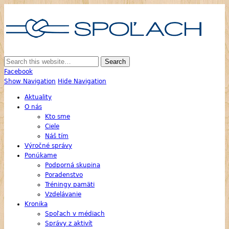
SPOĽAC
Alzheim
chorob
Skupina Príbuzných a Opatrovateľov Ľudí s Alzheimerovou Chorobou
Facebook
Show Navigation
Hide Navigation
Aktuality
O nás
Kto sme
Ciele
Náš tím
Výročné správy
Ponúkame
Podporná skupina
Poradenstvo
Tréningy pamäti
Vzdelávanie
Kronika
Spoľach v médiach
Správy z aktivít