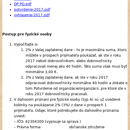
DP PO.pdf
potvrdenie-2017.pdf
vyhlasenie-2017.pdf
Postup pre fyzické osoby
Vypočítajte si:
2% z Vašej zaplatenej dane – to je maximálna suma, ktorú
môžete v prospech prijímateľa poukázať, ak ste v roku
2017 neboli dobrovoľníkom, alebo dobrovoľnícky
odpracovali menej ako 40 hodín. Táto suma však musí byť
minimálne 3,00 €.
3% z Vašej zaplatenej dane, ak ste v roku 2017
odpracovali dobrovoľnícky minimálne 40 hodín a získate o
tom Potvrdenie od organizácie/organizácií, pre ktoré ste v
roku 2017 dobrovoľnícky pracovali.
V daňovom priznaní pre fyzické osoby (typ A) sú už uvedené
kolónky na poukázanie 2% (3%) z dane v prospech 1
prijímateľa. Údaje, ktoré potrebujete do daňového priznania
uviesť:
– IČO: 42304300 (vypisuje sa sprava )
– Právna forma: občianske združenie