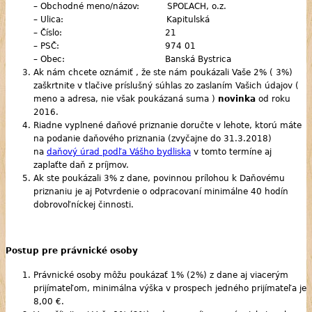
– Obchodné meno/názov: SPOĽACH, o.z.
– Ulica: Kapitulská
– Číslo: 21
– PSČ: 974 01
– Obec: Banská Bystrica
Ak nám chcete oznámiť , že ste nám poukázali Vaše 2% ( 3%)
zaškrtnite v tlačive príslušný súhlas zo zaslaním Vašich údajov (
meno a adresa, nie však poukázaná suma )
novinka
od roku
2016.
Riadne vyplnené daňové priznanie doručte v lehote, ktorú máte
na podanie daňového priznania (zvyčajne do 31.3.2018)
na
daňový úrad podľa Vášho bydliska
v tomto termíne aj
zaplaťte daň z príjmov.
Ak ste poukázali 3% z dane, povinnou prílohou k Daňovému
priznaniu je aj Potvrdenie o odpracovaní minimálne 40 hodín
dobrovoľníckej činnosti.
Postup pre právnické osoby
Právnické osoby môžu poukázať 1% (2%) z dane aj viacerým
prijímateľom, minimálna výška v prospech jedného prijímateľa je
8,00 €.