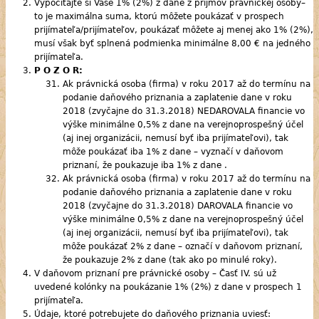
Vypočítajte si Vaše 1% (2%) z dane z príjmov právnickej osoby–
to je maximálna suma, ktorú môžete poukázať v prospech
prijímateľa/prijímateľov, poukázať môžete aj menej ako 1% (2%),
musí však byť splnená podmienka minimálne 8,00 € na jedného
prijímateľa.
P O Z O R:
Ak právnická osoba (firma) v roku 2017 až do termínu na
podanie daňového priznania a zaplatenie dane v roku
2018 (zvyčajne do 31.3.2018) NEDAROVALA financie vo
výške minimálne 0,5% z dane na verejnoprospešný účel
(aj inej organizácii, nemusí byť iba prijímateľovi), tak
môže poukázať iba 1% z dane – vyznačí v daňovom
priznaní, že poukazuje iba 1% z dane .
Ak právnická osoba (firma) v roku 2017 až do termínu na
podanie daňového priznania a zaplatenie dane v roku
2018 (zvyčajne do 31.3.2018) DAROVALA financie vo
výške minimálne 0,5% z dane na verejnoprospešný účel
(aj inej organizácii, nemusí byť iba prijímateľovi), tak
môže poukázať 2% z dane – označí v daňovom priznaní,
že poukazuje 2% z dane (tak ako po minulé roky).
V daňovom priznaní pre právnické osoby – Časť IV. sú už
uvedené kolónky na poukázanie 1% (2%) z dane v prospech 1
prijímateľa.
Údaje, ktoré potrebujete do daňového priznania uviesť: