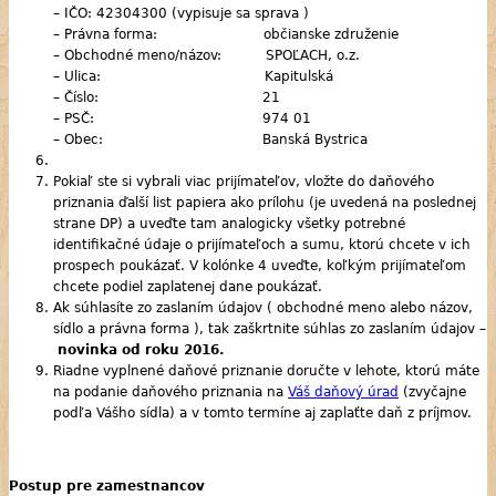
– IČO: 42304300 (vypisuje sa sprava )
– Právna forma: občianske združenie
– Obchodné meno/názov: SPOĽACH, o.z.
– Ulica: Kapitulská
– Číslo: 21
– PSČ: 974 01
– Obec: Banská Bystrica
Pokiaľ ste si vybrali viac prijímateľov, vložte do daňového
priznania ďalší list papiera ako prílohu (je uvedená na poslednej
strane DP) a uveďte tam analogicky všetky potrebné
identifikačné údaje o prijímateľoch a sumu, ktorú chcete v ich
prospech poukázať. V kolónke 4 uveďte, koľkým prijímateľom
chcete podiel zaplatenej dane poukázať.
Ak súhlasíte zo zaslaním údajov ( obchodné meno alebo názov,
sídlo a právna forma ), tak zaškrtnite súhlas zo zaslaním údajov –
novinka od roku 2016.
Riadne vyplnené daňové priznanie doručte v lehote, ktorú máte
na podanie daňového priznania na
Váš daňový úrad
(zvyčajne
podľa Vášho sídla) a v tomto termíne aj zaplaťte daň z príjmov.
Postup pre zamestnancov